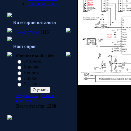
Обратная связь
Категории каталога
Мои статьи
[115]
Наш опрос
Оцените мой сайт
Отлично
Хорошо
Неплохо
Плохо
Ужасно
В качестве органов управ
Результаты
|
Архив
опросов
Menshe_key - умень
Всего ответов:
1298
Minus_key - уменьш
Bolshe_key - увелич
Plus_key - увеличив
Selekt_key - кнопка