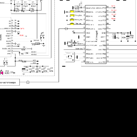
ления можно использовать только пять кнопок
шаем частоту
аем шаг настройки
иваем частоту
аем шаг настройки
 на энкодере или просто кнопка