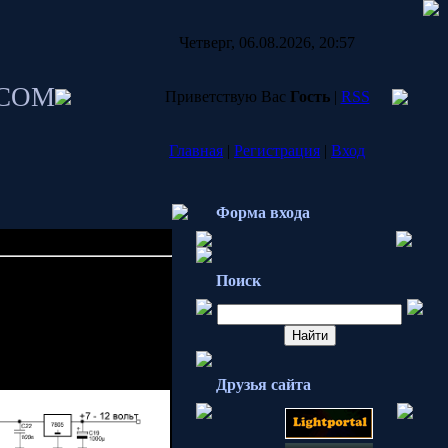
Четверг, 06.08.2026, 20:57
SCOM
Приветствую Вас
Гость
|
RSS
Главная
|
Регистрация
|
Вход
Форма входа
 частотомер
Поиск
рнете.
же.
конструкцию.
Друзья сайта