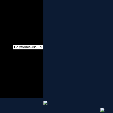
тариев:
ый VEF-201. Для этого
Такое устройство
50 и Arduino Nano 328",
forum/viewtopic.php?
ли.