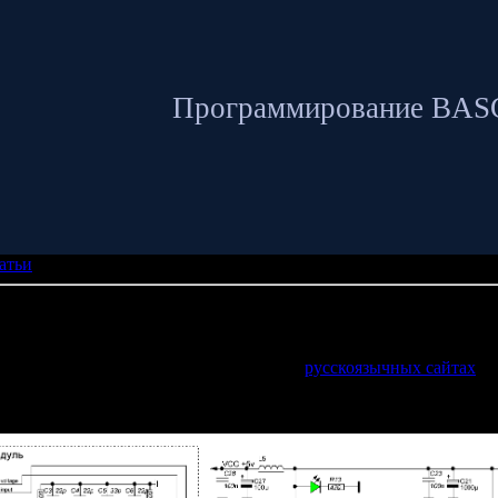
Программирование BA
атьи
гналов 1 Гц - 40 МГц на основе модуля с синтезатором AD9850 +
на модуле с микросхемой AD9850 очень широко освещено в инте
написанных программ на BASCOM, и на
русскоязычных сайтах
то
 синтезатора содержит и частотомер, что не сильно усложняет 