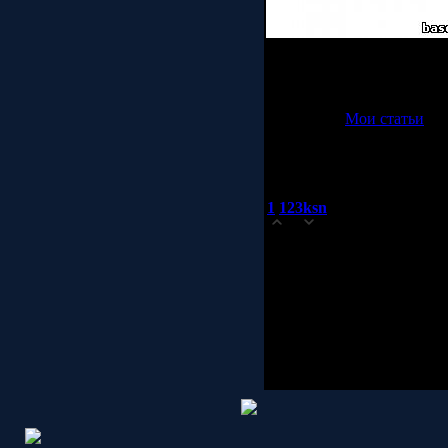
Вот собственно и все, что
С уважением, Вадим Мур
Категория:
Мои статьи
| Д
Просмотров:
65463
| Комм
Всего комментариев:
1
1
123ksn
(05.06.2019 23:42)
0
Генератор стандартных си
нужен не просто генерато
на AD9850 + ардуино я на
а я назвал бы
супер класс
f=10&t=134510
Доба