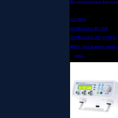
Все необходимые для пов
Детали на Aliexpress:
AD 9850
ATMEGA8A-PU DIP
ATMEGA8A-AU TQFP32
ЖКИ 16х2 разного цвета 
А
здесь
есть двухканальн