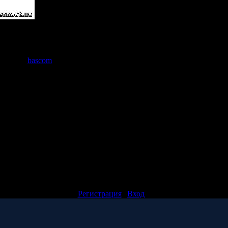
 могу сказать.
авьев.
обавил:
bascom
(29.02.2016) | Автор:
Radan
ентарии:
1
Порядок вывода коммен
гналов это хорошо. Но мне как-то потребовалось настроить стар
р сигналов, а генератор качающейся частоты и анализатор АЧХ. 
шёл на радиокоте. Автор назвал тему "Простейший ГКЧ на AD98
ный комплекс для получения АЧХ. ссылка https://radiokot.ru/
влять комментарии могут только зарегистрированные пользовате
[
Регистрация
|
Вход
]