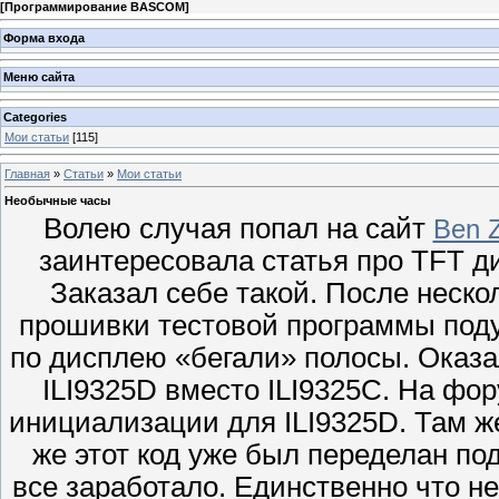
[
Программирование BASCOM
]
Форма входа
Меню сайта
Categories
Мои статьи
[115]
Главная
»
Статьи
»
Мои статьи
Необычные часы
Волею случая попал на сайт
Ben Zi
заинтересовала статья про TFT ди
Заказал себе такой. После неск
прошивки тестовой программы поду
по дисплею «бегали» полосы. Оказа
ILI9325D вместо ILI9325C. На фо
инициализации для ILI9325D. Там ж
же этот код уже был переделан по
все заработало. Единственно что не