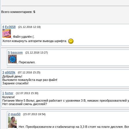
Всего комментариев
:
5
4
Ev3658
(21.12.2016 12:19)
Файл удалён (.
Хотел ковырнуть алгоритм вывода шрифта
5
bascom
(21.12.2016 13:27)
Перезалил.
3
a5020k
(07.12.2016 15:25)
Добрый день!
Выложите пожалуйста еще раз файл!
Заранее спасибо!
1
forter
(12.07.2013 15:30)
Коллеги!
Питание Меги 5 Вольт, дисплей работает с уровнями 3 В, никаких преобразователей у
Нет опасений сжечь дисплей?
2
max50
(15.07.2013 19:54)
Нет. Преобразователи и стабилизатор на 3,3 В стоят на плате дисплея. Вот т