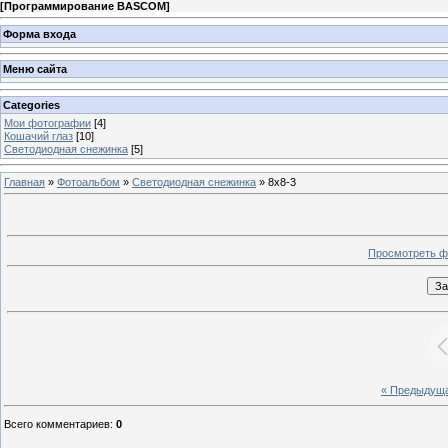
[
Программирование BASCOM
]
Форма входа
Меню сайта
Categories
Мои фотографии
[4]
Кошачий глаз
[10]
Светодиодная снежинка
[5]
Главная
»
Фотоальбом
»
Светодиодная снежинка
» 8x8-3
Просмотреть ф
« Предыдущ
Всего комментариев
:
0